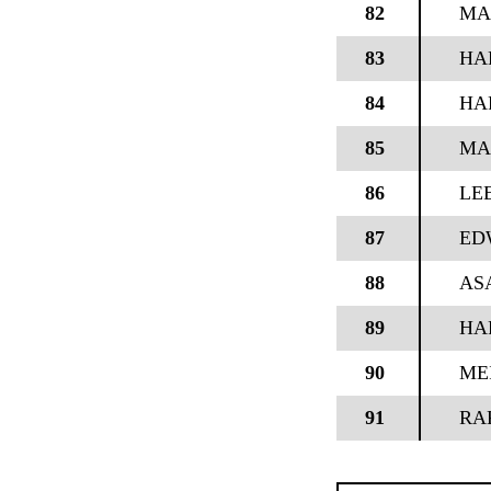
82
MA
83
HA
84
HA
85
MA
86
LE
87
ED
88
AS
89
HA
90
ME
91
RA