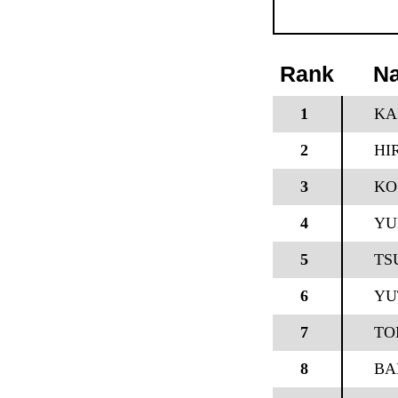
Rank
N
1
KA
2
HI
3
KO
4
YU
5
TS
6
YU
7
TO
8
BA