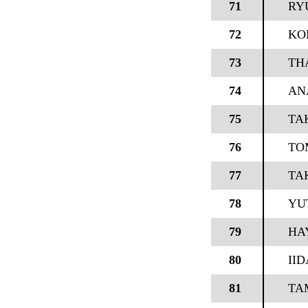
71
RY
72
KOK
73
TH
74
AN
75
TA
76
TO
77
TA
78
YU
79
HA
80
II
81
TA