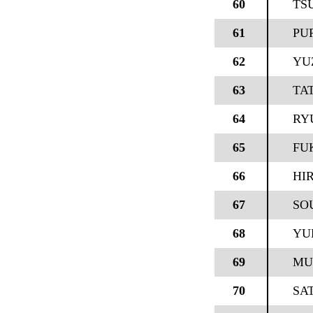
60
TS
61
PU
62
YU
63
TA
64
RY
65
FU
66
HI
67
SO
68
YU
69
MU
70
SA