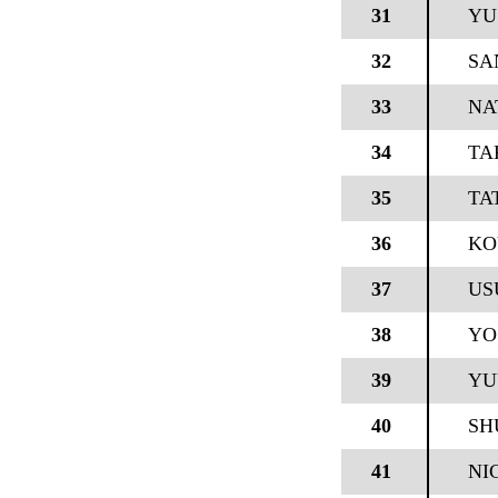
31
YU
32
SA
33
NA
34
TA
35
TA
36
KO
37
USU
38
YO
39
YU
40
SH
41
NI