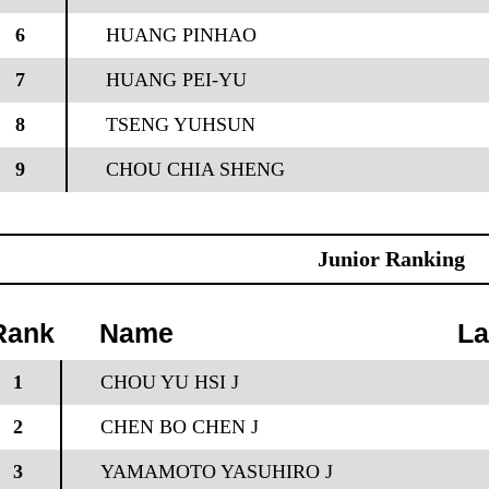
6
HUANG PINHAO
7
HUANG PEI-YU
8
TSENG YUHSUN
9
CHOU CHIA SHENG
Junior Ranking
Rank
Name
La
1
CHOU YU HSI J
2
CHEN BO CHEN J
3
YAMAMOTO YASUHIRO J