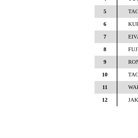
5
TAO
6
KU
7
EIV
8
FUJ
9
RON
10
TAO
11
WAK
12
JAK