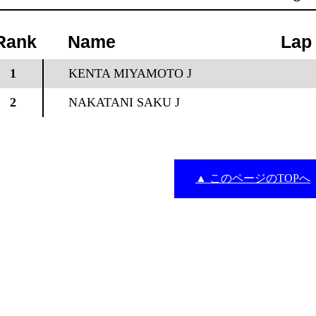
Rank
Name
Lap
1
KENTA MIYAMOTO J
2
NAKATANI SAKU J
▲ このページのTOPへ