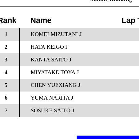
Rank
Name
Lap 
1
KOMEI MIZUTANI J
2
HATA KEIGO J
3
KANTA SAITO J
4
MIYATAKE TOYA J
5
CHEN YUEXIANG J
6
YUMA NARITA J
7
SOSUKE SAITO J