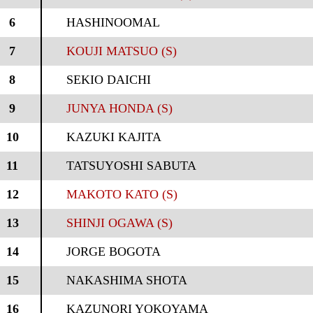
6
HASHINOOMAL
7
KOUJI MATSUO (S)
8
SEKIO DAICHI
9
JUNYA HONDA (S)
10
KAZUKI KAJITA
11
TATSUYOSHI SABUTA
12
MAKOTO KATO (S)
13
SHINJI OGAWA (S)
14
JORGE BOGOTA
15
NAKASHIMA SHOTA
16
KAZUNORI YOKOYAMA