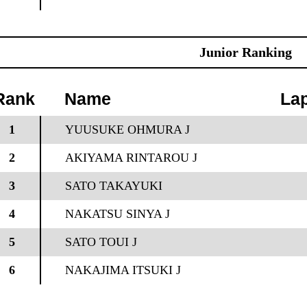
Junior Ranking
Rank
Name
La
1
YUUSUKE OHMURA J
2
AKIYAMA RINTAROU J
3
SATO TAKAYUKI
4
NAKATSU SINYA J
5
SATO TOUI J
6
NAKAJIMA ITSUKI J