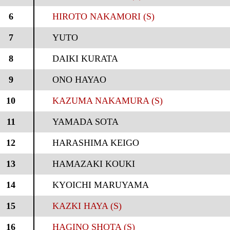
6
HIROTO NAKAMORI (S)
7
YUTO
8
DAIKI KURATA
9
ONO HAYAO
10
KAZUMA NAKAMURA (S)
11
YAMADA SOTA
12
HARASHIMA KEIGO
13
HAMAZAKI KOUKI
14
KYOICHI MARUYAMA
15
KAZKI HAYA (S)
16
HAGINO SHOTA (S)