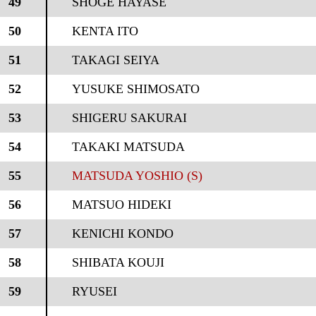
49
SHOGE HAYASE
50
KENTA ITO
51
TAKAGI SEIYA
52
YUSUKE SHIMOSATO
53
SHIGERU SAKURAI
54
TAKAKI MATSUDA
55
MATSUDA YOSHIO (S)
56
MATSUO HIDEKI
57
KENICHI KONDO
58
SHIBATA KOUJI
59
RYUSEI