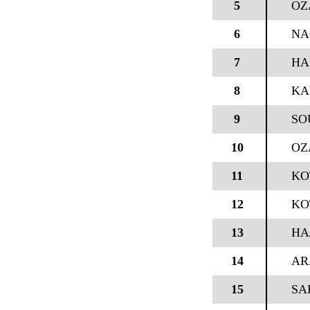
5
OZ
6
NA
7
HA
8
KA
9
SO
10
OZ
11
KO
12
KO
13
HA
14
AR
15
SA