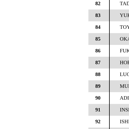
82
TA
83
YU
84
TO
85
OK
86
FU
87
HO
88
LU
89
MU
90
AD
91
IN
92
IS