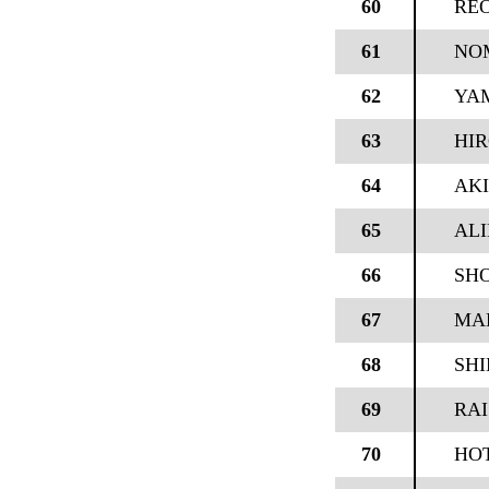
60
RE
61
NO
62
YA
63
HI
64
AK
65
AL
66
SH
67
MA
68
SHI
69
RAI
70
HO