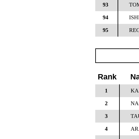
93
TO
94
ISH
95
RE
Rank
N
1
KA
2
NA
3
TA
4
AR