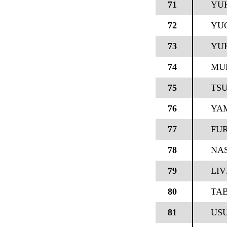
71
YU
72
YU
73
YU
74
MU
75
TS
76
YA
77
FU
78
NA
79
LIV
80
TA
81
USU