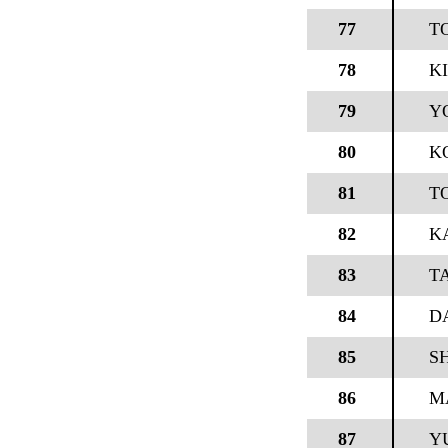
77
T
78
K
79
Y
80
KO
81
T
82
K
83
T
84
D
85
S
86
M
87
YU