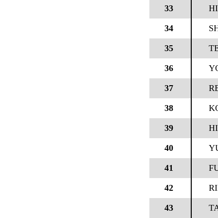
33
H
34
S
35
T
36
Y
37
R
38
K
39
HI
40
Y
41
F
42
RI
43
T