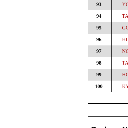
93
YO
94
TA
95
GO
96
HI
97
NO
98
T
99
HO
100
KY