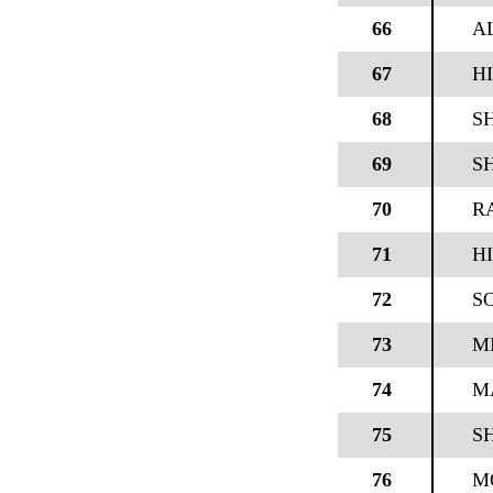
66
A
67
H
68
S
69
S
70
R
71
H
72
S
73
M
74
M
75
S
76
M