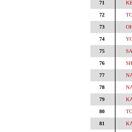
71
KE
72
T
73
OH
74
YO
75
SA
76
SH
77
NA
78
NA
79
KA
80
TO
81
KA