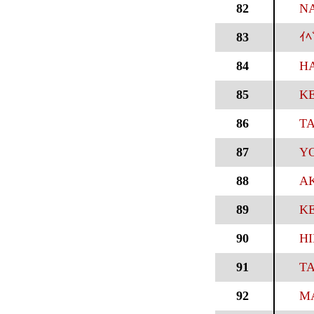
82
NA
83
ｲﾍ
84
HA
85
K
86
TA
87
YO
88
AK
89
KE
90
HI
91
TA
92
MA