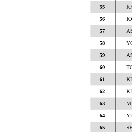
55
K
56
I
57
AS
58
Y
59
A
60
T
61
K
62
K
63
M
64
Y
65
S