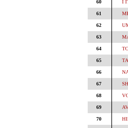
60
I 
61
ME
62
UM
63
MA
64
TO
65
TA
66
NA
67
S
68
VO
69
AV
70
HI