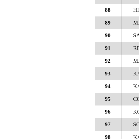
88
H
89
M
90
S
91
R
92
M
93
K
94
K
95
C
96
K
97
S
98
K