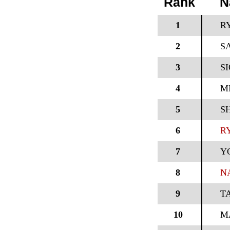
Rank
N
1
R
2
SA
3
SI
4
M
5
S
6
R
7
Y
8
N
9
T
10
M