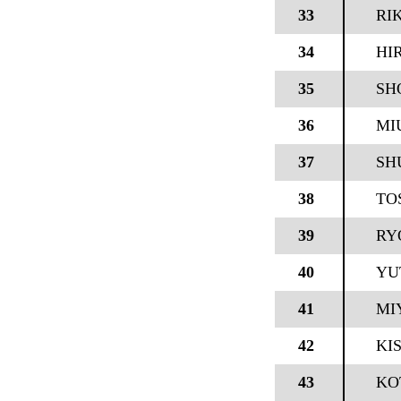
33
RI
34
HI
35
SH
36
MI
37
SH
38
TO
39
RY
40
YU
41
MI
42
KI
43
KO