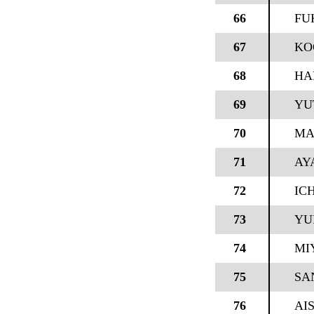
66
FU
67
KO
68
HA
69
YU
70
MA
71
AY
72
IC
73
YU
74
MI
75
SA
76
AI