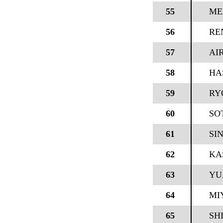
55
ME
56
RE
57
AI
58
HA
59
RY
60
SO
61
SI
62
KA
63
YU
64
MI
65
SH