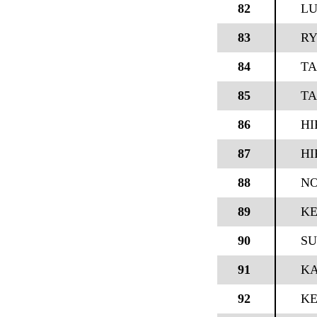
82
LU
83
RY
84
TA
85
TA
86
HI
87
HI
88
NO
89
KE
90
SU
91
KA
92
K