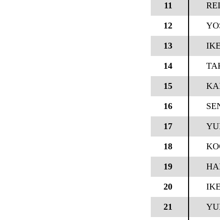
11
RE
12
YO
13
IK
14
TA
15
KA
16
SE
17
YU
18
KO
19
HA
20
IK
21
YU