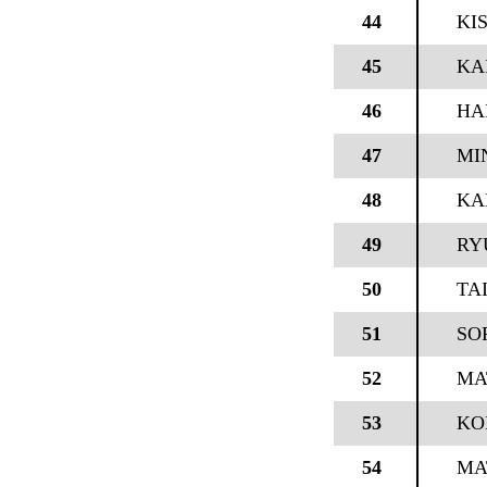
44
KI
45
KAI
46
HA
47
MI
48
KA
49
RY
50
TAI
51
SO
52
MA
53
KO
54
MA