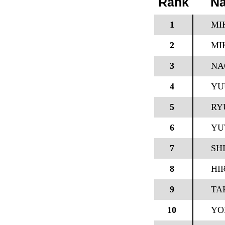
Rank
N
1
MI
2
MI
3
NA
4
YU
5
RY
6
YU
7
SH
8
HI
9
TA
10
YO