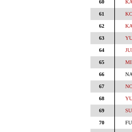
60
KA
61
KO
62
KA
63
YU
64
JU
65
MI
66
N
67
NO
68
YU
69
SU
70
FU