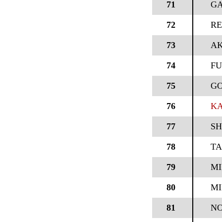
71
G
72
RE
73
AK
74
F
75
GO
76
KA
77
SH
78
T
79
MI
80
MI
81
NO