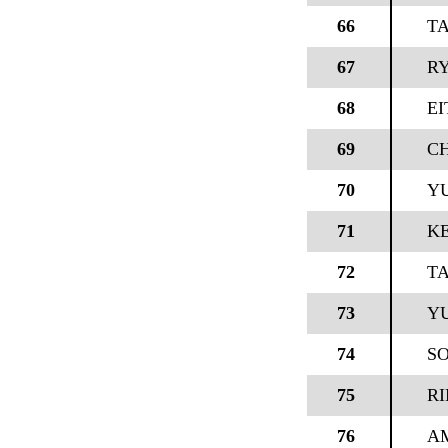
66
TA
67
RY
68
EI
69
C
70
Y
71
K
72
T
73
YU
74
S
75
RI
76
A