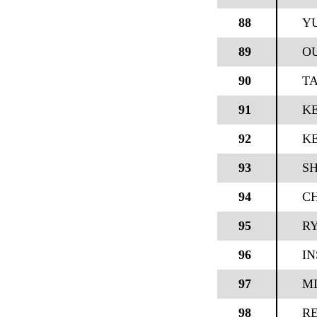
88
YU
89
O
90
T
91
K
92
KE
93
S
94
C
95
R
96
I
97
M
98
RE