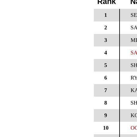
Rank
N
1
SE
2
SA
3
M
4
SA
5
SH
6
R
7
K
8
S
9
KO
10
OC