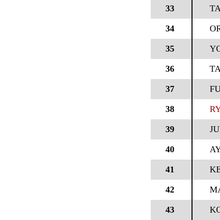
33
TA
34
O
35
Y
36
TA
37
FU
38
R
39
JU
40
A
41
KE
42
M
43
K