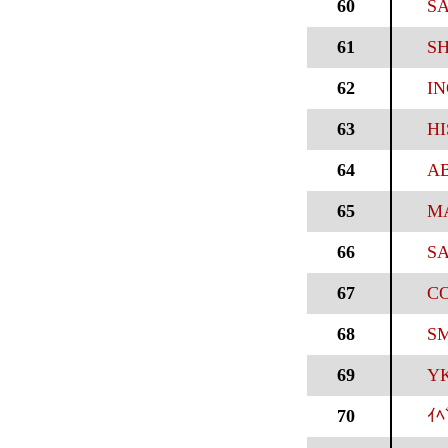
60
SA
61
SH
62
IN
63
HI
64
AB
65
MA
66
SA
67
CO
68
SM
69
YK
70
ｲﾍ