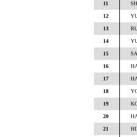
11
S
12
YU
13
RU
14
YU
15
SA
16
H
17
HA
18
YO
19
K
20
H
21
H