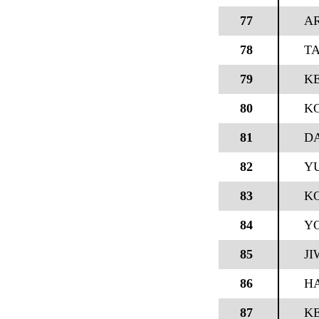
77
A
78
T
79
KE
80
KO
81
DA
82
Y
83
K
84
Y
85
JI
86
H
87
K