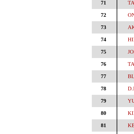
71
T
72
ON
73
AK
74
HI
75
JO
76
TA
77
BL
78
D.
79
Y
80
KI
81
KE