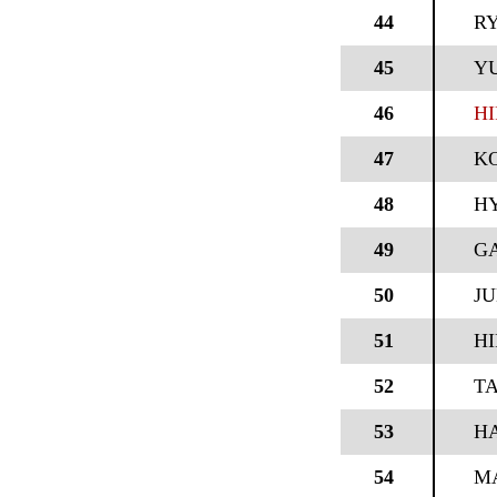
44
R
45
YU
46
H
47
KO
48
H
49
GA
50
J
51
H
52
TA
53
H
54
MA