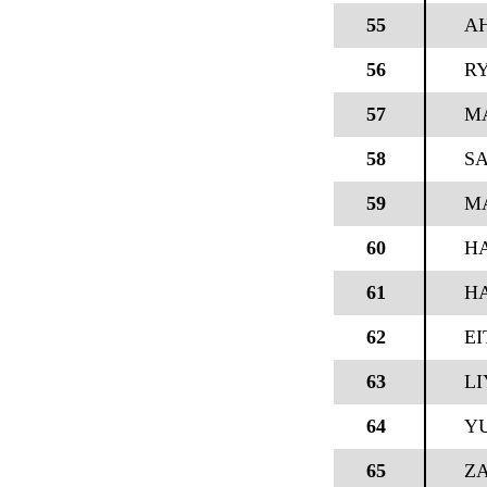
55
A
56
RY
57
M
58
SA
59
M
60
H
61
H
62
EI
63
LI
64
Y
65
Z