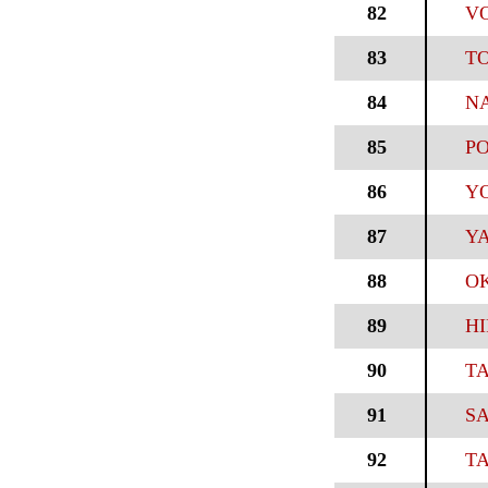
82
VO
83
TO
84
NA
85
PO
86
YO
87
YA
88
O
89
HI
90
TA
91
SA
92
TA