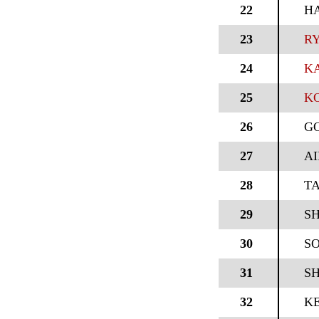
22
H
23
RY
24
K
25
K
26
GO
27
A
28
T
29
SH
30
S
31
SH
32
KE