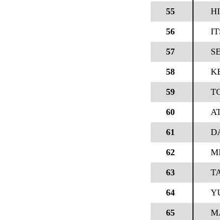
55
H
56
IT
57
S
58
K
59
T
60
A
61
D
62
M
63
T
64
Y
65
M