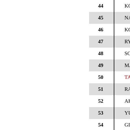
44
K
45
N
46
K
47
R
48
S
49
M
50
T
51
R
52
A
53
Y
54
G