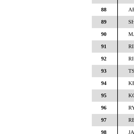
88
A
89
S
90
M
91
R
92
R
93
T
94
K
95
K
96
R
97
RE
98
J