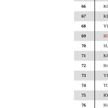
66
K
67
K
68
Y
69
R
70
S
71
K
72
H
73
Y
74
T
75
R
76
H