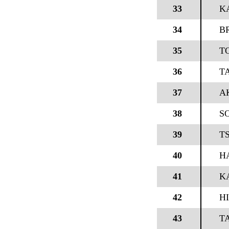
33
K
34
B
35
T
36
T
37
A
38
S
39
T
40
H
41
K
42
H
43
T