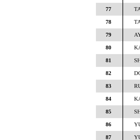
77
T
78
T
79
A
80
K
81
S
82
D
83
R
84
K
85
SH
86
Y
87
Y