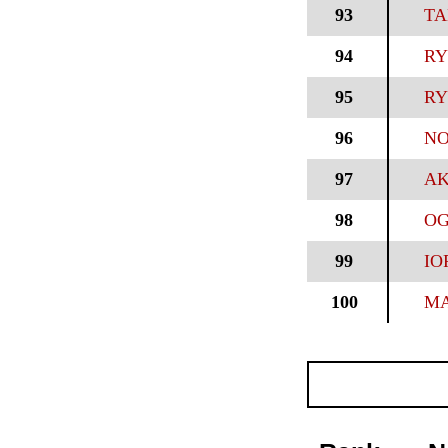
93
TA
94
RY
95
RY
96
NO
97
AK
98
OG
99
IO
100
MA