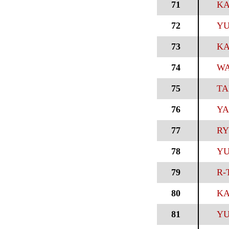
71
KA
72
YU
73
KA
74
WA
75
TA
76
YA
77
RY
78
YU
79
R-
80
KA
81
YU