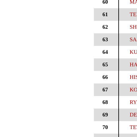
60
MA
61
TE
62
SH
63
SA
64
KU
65
HA
66
HI
67
KO
68
RY
69
DE
70
TE