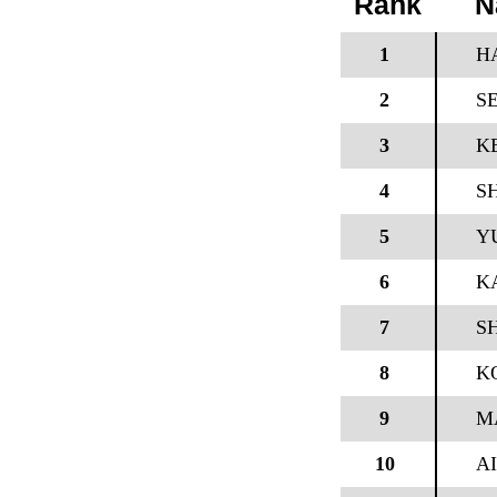
Rank
N
1
H
2
S
3
K
4
S
5
Y
6
K
7
S
8
K
9
M
10
A