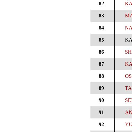
82
KA
83
MA
84
NA
85
KA
86
SH
87
KA
88
OS
89
TA
90
SE
91
AN
92
YU