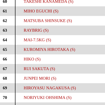
60
TAKESHI KANAMEDA (S)
61
MIHO EGUCHI (S)
62
MATSUBA SHINSUKE (S)
63
RAYBRIG (S)
64
MAI-7.5KG (S)
65
KUROMIYA HIROTAKA (S)
66
HIKO (S)
67
RUI SAKUTA (S)
68
JUNPEI MORI (S)
69
HIROYASU NAGAKUSA (S)
70
NORIYUKI OHSHIMA (S)