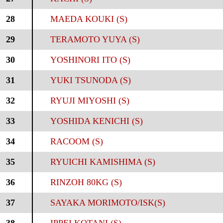
28
MAEDA KOUKI (S)
29
TERAMOTO YUYA (S)
30
YOSHINORI ITO (S)
31
YUKI TSUNODA (S)
32
RYUJI MIYOSHI (S)
33
YOSHIDA KENICHI (S)
34
RACOOM (S)
35
RYUICHI KAMISHIMA (S)
36
RINZOH 80KG (S)
37
SAYAKA MORIMOTO/ISK(S)