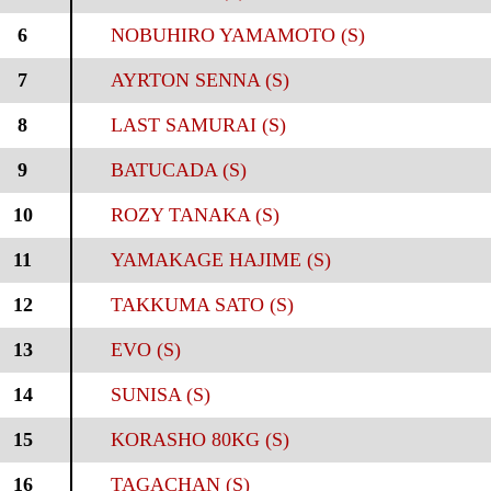
6
NOBUHIRO YAMAMOTO (S)
7
AYRTON SENNA (S)
8
LAST SAMURAI (S)
9
BATUCADA (S)
10
ROZY TANAKA (S)
11
YAMAKAGE HAJIME (S)
12
TAKKUMA SATO (S)
13
EVO (S)
14
SUNISA (S)
15
KORASHO 80KG (S)
16
TAGACHAN (S)