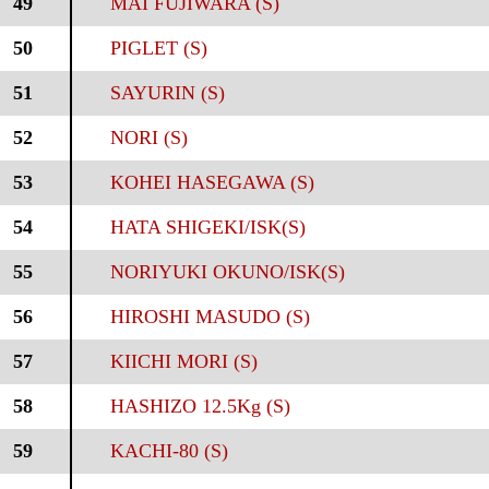
49
MAI FUJIWARA (S)
50
PIGLET (S)
51
SAYURIN (S)
52
NORI (S)
53
KOHEI HASEGAWA (S)
54
HATA SHIGEKI/ISK(S)
55
NORIYUKI OKUNO/ISK(S)
56
HIROSHI MASUDO (S)
57
KIICHI MORI (S)
58
HASHIZO 12.5Kg (S)
59
KACHI-80 (S)