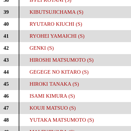
38
IPPEI KOTANI (S)
39
KIBUTSUJICHAMA (S)
40
RYUTARO KIUCHI (S)
41
RYOHEI YAMAICHI (S)
42
GENKI (S)
43
HIROSHI MATSUMOTO (S)
44
GEGEGE NO KITARO (S)
45
HIROKI TANAKA (S)
46
ISAMI KIMURA (S)
47
KOUJI MATSUO (S)
48
YUTAKA MATSUMOTO (S)