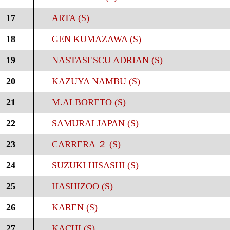
17
ARTA (S)
18
GEN KUMAZAWA (S)
19
NASTASESCU ADRIAN (S)
20
KAZUYA NAMBU (S)
21
M.ALBORETO (S)
22
SAMURAI JAPAN (S)
23
CARRERA ２ (S)
24
SUZUKI HISASHI (S)
25
HASHIZOO (S)
26
KAREN (S)
27
KACHI (S)