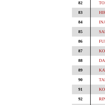
82
TO
83
HI
84
IN
85
SA
86
FU
87
KO
88
DA
89
KA
90
TA
91
KO
92
RI