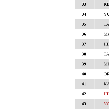
33
KE
34
Y
35
TA
36
MA
37
HI
38
T
39
M
40
OR
41
K
42
HI
43
YO