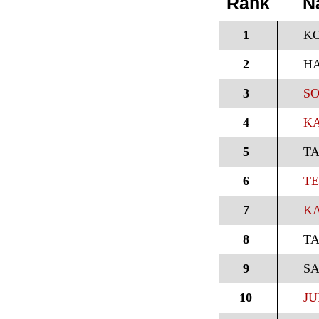
Rank
N
1
K
2
HA
3
SO
4
KA
5
TA
6
TE
7
KA
8
TA
9
SA
10
JU