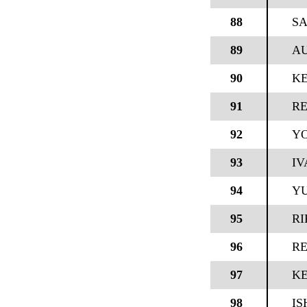
88
S
89
AU
90
KE
91
RE
92
YO
93
IV
94
YU
95
R
96
RE
97
KE
98
IS