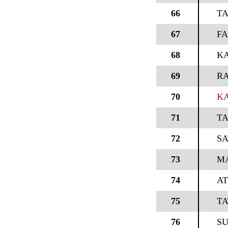
66
TA
67
FA
68
K
69
RA
70
KA
71
T
72
SA
73
M
74
AT
75
TA
76
SU