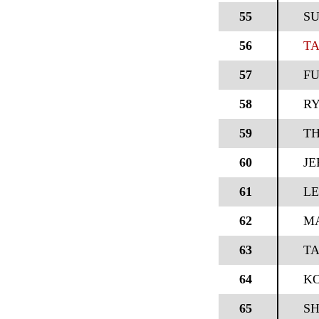
55
SU
56
TA
57
FU
58
R
59
T
60
JE
61
LE
62
M
63
TA
64
KO
65
SH