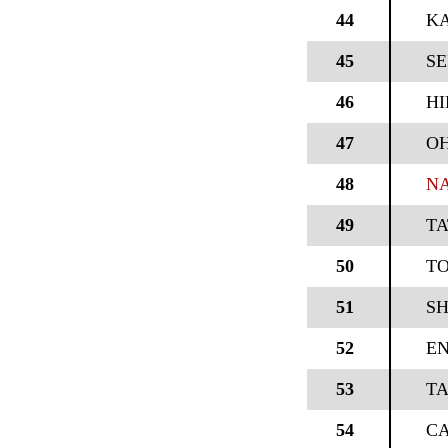
44
KA
45
SE
46
H
47
OH
48
N
49
T
50
TO
51
SH
52
EN
53
TA
54
CA