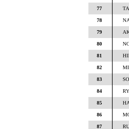
77
T
78
NA
79
AK
80
NO
81
HI
82
MI
83
SO
84
RY
85
H
86
M
87
RU