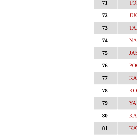
71
TO
72
JU
73
TA
74
NA
75
JA
76
PO
77
KA
78
KO
79
YA
80
KA
81
KA