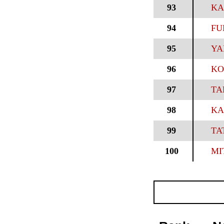
93
KA
94
FU
95
YA
96
KO
97
TA
98
KA
99
TA
100
MI