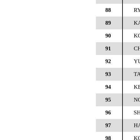
88
RY
89
K
90
K
91
C
92
Y
93
TA
94
K
95
N
96
S
97
H
98
K