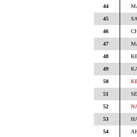
44
M
45
S
46
C
47
M
48
K
49
K
50
K
51
S
52
N
53
H
54
A