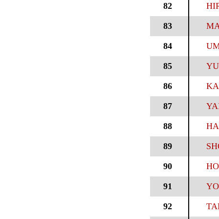
82
HI
83
MA
84
UM
85
YU
86
KA
87
YA
88
HA
89
SH
90
HO
91
YO
92
TA