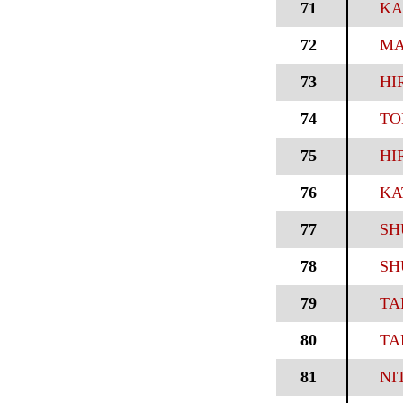
71
KA
72
MA
73
HI
74
TO
75
HI
76
KA
77
SH
78
SH
79
TA
80
TA
81
NI