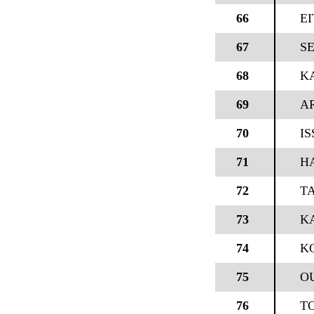
66
EI
67
SE
68
KA
69
A
70
I
71
H
72
T
73
KA
74
K
75
O
76
T