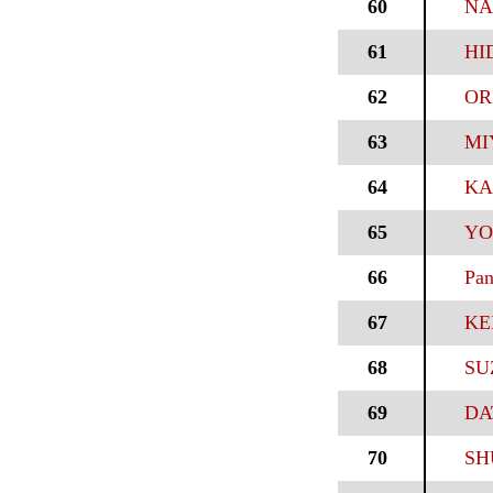
60
NA
61
HI
62
OR
63
MI
64
KA
65
YO
66
Pan
67
KEI
68
SU
69
DA
70
SH