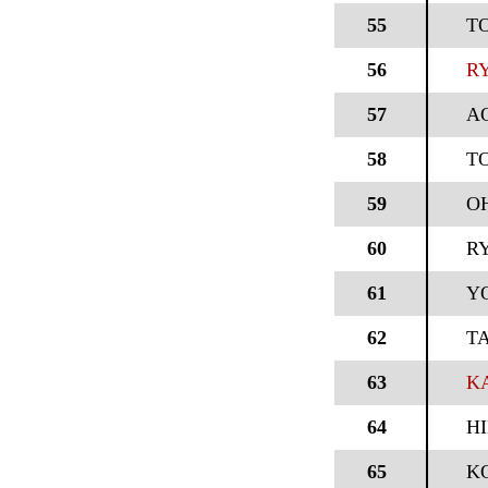
55
T
56
RY
57
A
58
T
59
OH
60
R
61
Y
62
T
63
KA
64
H
65
KO