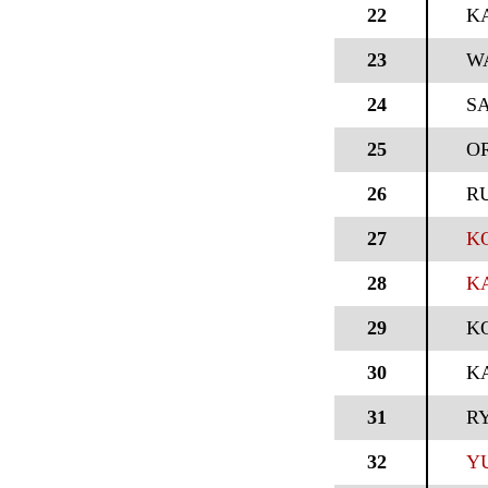
22
K
23
W
24
SA
25
OR
26
R
27
K
28
K
29
K
30
K
31
R
32
Y