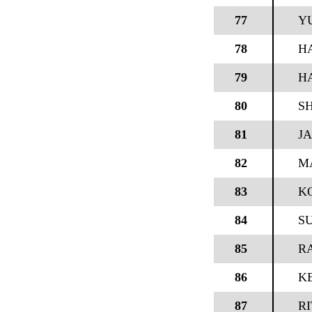
77
YU
78
H
79
H
80
S
81
J
82
M
83
K
84
S
85
RA
86
KE
87
R