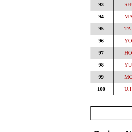
93
SHU
94
MA
95
TA
96
YO
97
HO
98
YU
99
MO
100
U.