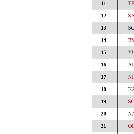
11
T
12
SA
13
S
14
RY
15
YU
16
A
17
NI
18
K
19
SO
20
N
21
OR