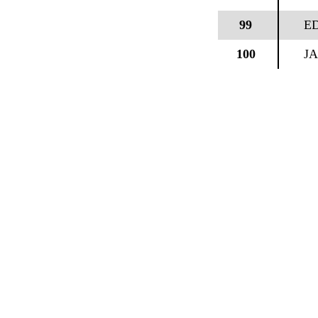
99
E
100
J