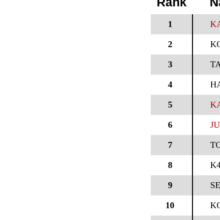
Rank
N
1
K
2
K
3
TA
4
H
5
KA
6
J
7
T
8
K4
9
S
10
K