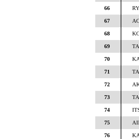
66
RY
67
AO
68
KO
69
TA
70
K
71
TA
72
AK
73
TA
74
IT
75
AI
76
K