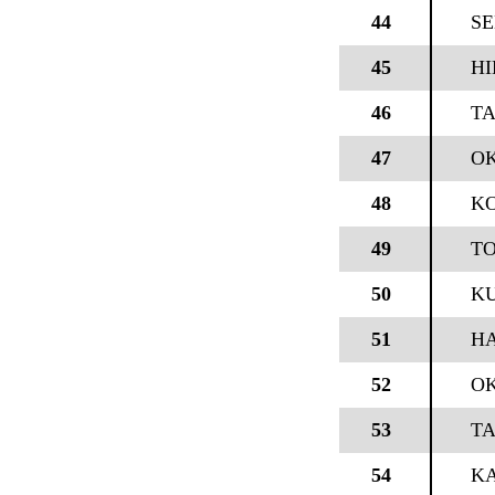
44
SE
45
H
46
T
47
OK
48
K
49
TO
50
KU
51
HA
52
OK
53
TA
54
KA