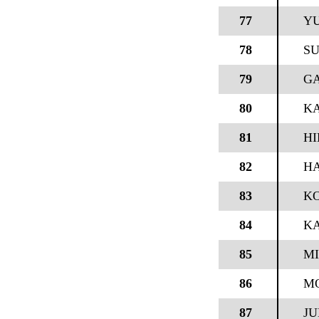
77
YU
78
S
79
G
80
KA
81
HI
82
H
83
KO
84
KA
85
MI
86
M
87
JU