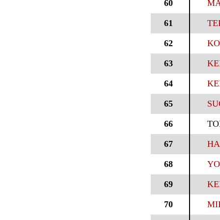
60
MA
61
TE
62
KO
63
KE
64
KE
65
SU
66
TO
67
HA
68
YO
69
KE
70
MI