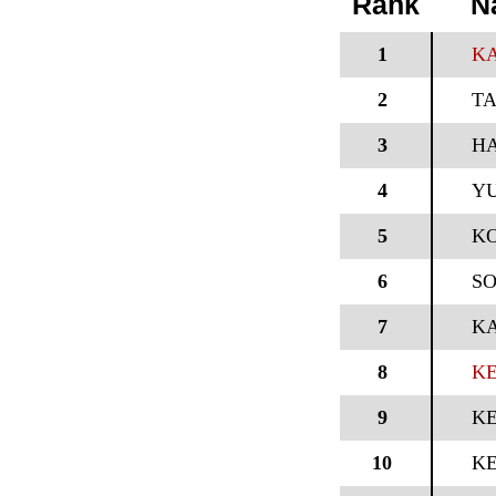
Rank
N
1
KA
2
TA
3
HA
4
YU
5
KO
6
S
7
KA
8
KE
9
KE
10
KE