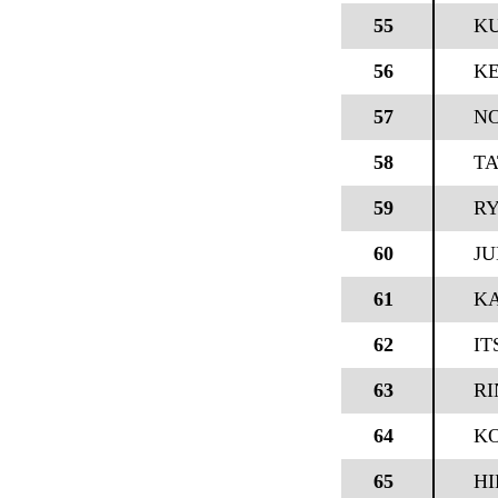
55
KU
56
KE
57
N
58
TA
59
RY
60
JU
61
KA
62
IT
63
RI
64
KO
65
H