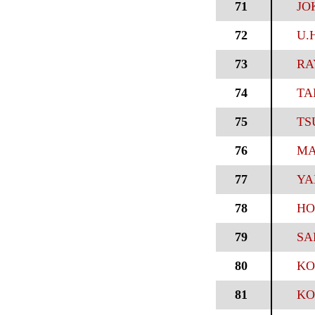
71
JO
72
U.
73
RA
74
TA
75
TS
76
MA
77
YA
78
HO
79
SA
80
KO
81
KO