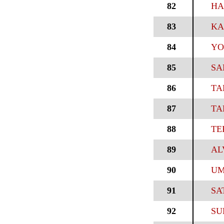
82
HA
83
KA
84
YO
85
SA
86
TA
87
TA
88
TE
89
AL
90
UM
91
SA
92
SU