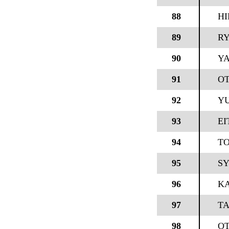
88
H
89
RY
90
YA
91
OT
92
YU
93
EI
94
TO
95
SY
96
KA
97
TA
98
OT