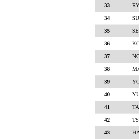
33
R
34
SU
35
SE
36
KO
37
NO
38
MA
39
Y
40
YU
41
T
42
TS
43
H