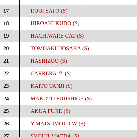
17
RUUI SATO (S)
18
HIROAKI KUDO (S)
19
HACHIWARE CAT (S)
20
TOMOAKI HOSAKA (S)
21
HASHIZOO (S)
22
CARRERA ２ (S)
23
KAITO TANJI (S)
24
MAKOTO FUJISHIGE (S)
25
AKUA FUJIE (S)
26
Y.MATSUMOTO W (S)
27
SYOUJI MAEDA (S)