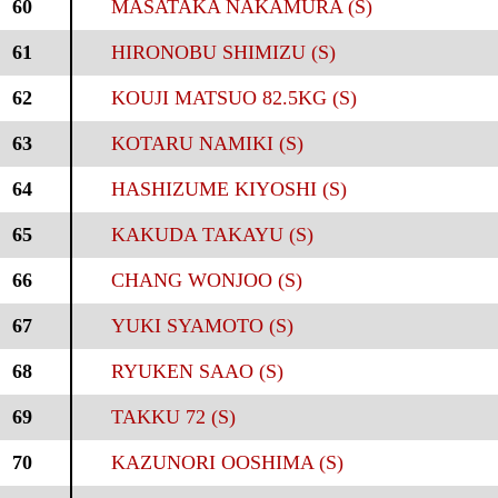
60
MASATAKA NAKAMURA (S)
61
HIRONOBU SHIMIZU (S)
62
KOUJI MATSUO 82.5KG (S)
63
KOTARU NAMIKI (S)
64
HASHIZUME KIYOSHI (S)
65
KAKUDA TAKAYU (S)
66
CHANG WONJOO (S)
67
YUKI SYAMOTO (S)
68
RYUKEN SAAO (S)
69
TAKKU 72 (S)
70
KAZUNORI OOSHIMA (S)