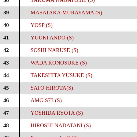
38
TAKUMA NAGATOME (S)
39
MASATAKA MURAYAMA (S)
40
YOSP (S)
41
YUUKI ANDO (S)
42
SOSHI NARUSE (S)
43
WADA KONOSUKE (S)
44
TAKESHITA YUSUKE (S)
45
SATO HIROTA(S)
46
AMG S73 (S)
47
YOSHIDA RYOTA (S)
48
HIROSHI NADATANI (S)