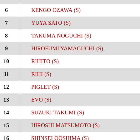
6
KENGO OZAWA (S)
7
YUYA SATO (S)
8
TAKUMA NOGUCHI (S)
9
HIROFUMI YAMAGUCHI (S)
10
RIHITO (S)
11
RIHI (S)
12
PIGLET (S)
13
EVO (S)
14
SUZUKI TAKUMI (S)
15
HIROSHI MATSUMOTO (S)
16
SHINSEI OOSHIMA (S)