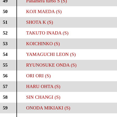
49
Panamera turbo S (S)
50
KOJI MAEDA (S)
51
SHOTA K (S)
52
TAKUTO INADA (S)
53
KOICHINKO (S)
54
YAMAGUCHI LEON (S)
55
RYUNOSUKE ONDA (S)
56
ORI ORI (S)
57
HARU OHTA (S)
58
SIN CHANGI (S)
59
ONODA MIKIAKI (S)