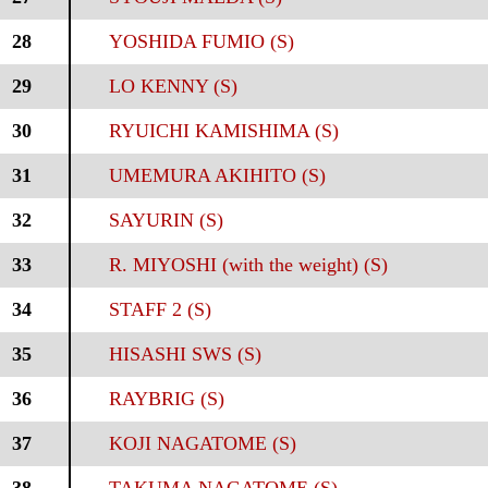
28
YOSHIDA FUMIO (S)
29
LO KENNY (S)
30
RYUICHI KAMISHIMA (S)
31
UMEMURA AKIHITO (S)
32
SAYURIN (S)
33
R. MIYOSHI (with the weight) (S)
34
STAFF 2 (S)
35
HISASHI SWS (S)
36
RAYBRIG (S)
37
KOJI NAGATOME (S)