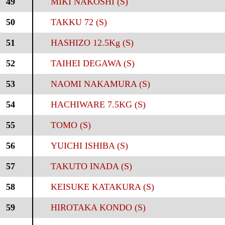
49
MIKI NAKOSHI (S)
50
TAKKU 72 (S)
51
HASHIZO 12.5Kg (S)
52
TAIHEI DEGAWA (S)
53
NAOMI NAKAMURA (S)
54
HACHIWARE 7.5KG (S)
55
TOMO (S)
56
YUICHI ISHIBA (S)
57
TAKUTO INADA (S)
58
KEISUKE KATAKURA (S)
59
HIROTAKA KONDO (S)