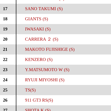
17
SANO TAKUMI (S)
18
GIANTS (S)
19
IWASAKI (S)
20
CARRERA ２ (S)
21
MAKOTO FUJISHIGE (S)
22
KENZERO (S)
23
Y.MATSUMOTO W (S)
24
RYUJI MIYOSHI (S)
25
TS(S)
26
911 GT3 RS(S)
27
SHOTA K (S)