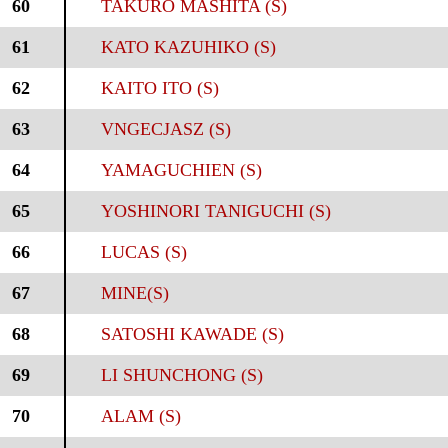
60
TAKURO MASHITA (S)
61
KATO KAZUHIKO (S)
62
KAITO ITO (S)
63
VNGECJASZ (S)
64
YAMAGUCHIEN (S)
65
YOSHINORI TANIGUCHI (S)
66
LUCAS (S)
67
MINE(S)
68
SATOSHI KAWADE (S)
69
LI SHUNCHONG (S)
70
ALAM (S)