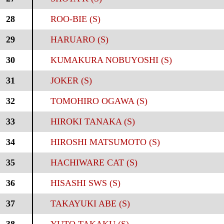
28
ROO-BIE (S)
29
HARUARO (S)
30
KUMAKURA NOBUYOSHI (S)
31
JOKER (S)
32
TOMOHIRO OGAWA (S)
33
HIROKI TANAKA (S)
34
HIROSHI MATSUMOTO (S)
35
HACHIWARE CAT (S)
36
HISASHI SWS (S)
37
TAKAYUKI ABE (S)