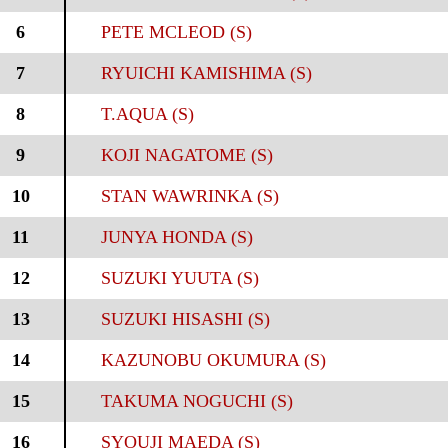
6
PETE MCLEOD (S)
7
RYUICHI KAMISHIMA (S)
8
T.AQUA (S)
9
KOJI NAGATOME (S)
10
STAN WAWRINKA (S)
11
JUNYA HONDA (S)
12
SUZUKI YUUTA (S)
13
SUZUKI HISASHI (S)
14
KAZUNOBU OKUMURA (S)
15
TAKUMA NOGUCHI (S)
16
SYOUJI MAEDA (S)