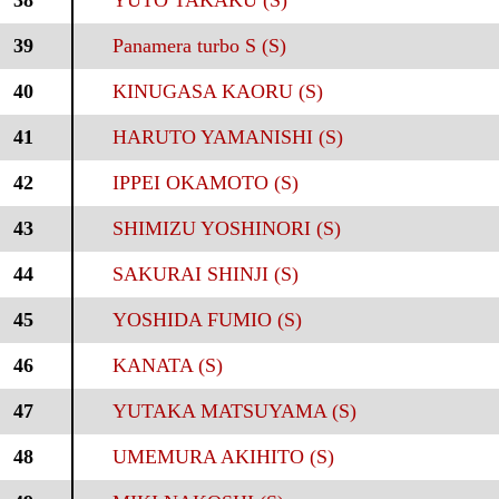
38
YUTO TAKAKU (S)
39
Panamera turbo S (S)
40
KINUGASA KAORU (S)
41
HARUTO YAMANISHI (S)
42
IPPEI OKAMOTO (S)
43
SHIMIZU YOSHINORI (S)
44
SAKURAI SHINJI (S)
45
YOSHIDA FUMIO (S)
46
KANATA (S)
47
YUTAKA MATSUYAMA (S)
48
UMEMURA AKIHITO (S)