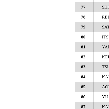
77
SH
78
REI
79
SAT
80
IT
81
YA
82
KE
83
TS
84
KA
85
AO
86
YU
87
KA