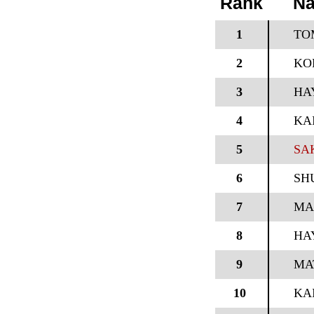
Rank
N
1
TO
2
KO
3
HA
4
KA
5
SA
6
SH
7
MA
8
HA
9
MA
10
KA