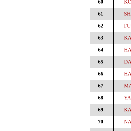
60
KO
61
SH
62
FU
63
KA
64
HA
65
DA
66
HA
67
MA
68
YA
69
KA
70
NA