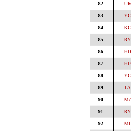
82
UM
83
YO
84
KO
85
RY
86
HI
87
HI
88
YO
89
TA
90
MA
91
RY
92
MI