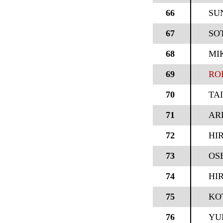
66
SU
67
SO
68
MIK
69
RO
70
TA
71
AR
72
HI
73
OS
74
HIR
75
KO
76
YU