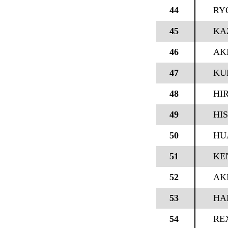
44
RY
45
KA
46
AK
47
KU
48
HI
49
HI
50
HU
51
KE
52
AK
53
HA
54
RE