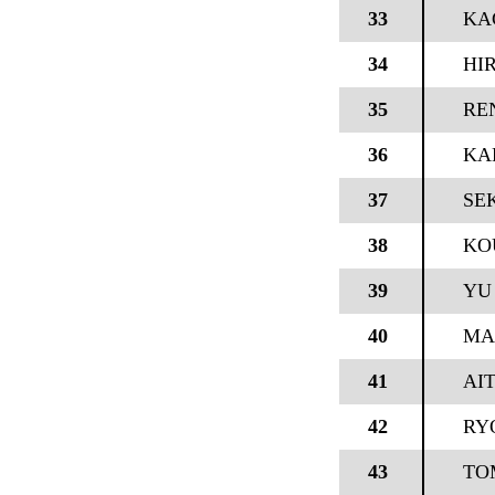
33
KA
34
HI
35
RE
36
KA
37
SEK
38
KO
39
YU 
40
MA
41
AIT
42
RY
43
TO