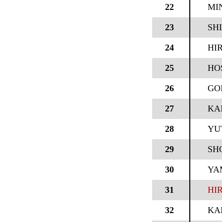
22
MI
23
SH
24
HI
25
HO
26
GO
27
KA
28
YU
29
SH
30
YA
31
HI
32
KA