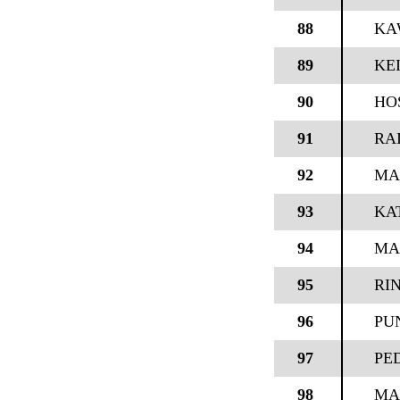
88
KA
89
KE
90
HO
91
RAI
92
MA
93
KA
94
MA
95
RI
96
PU
97
PE
98
MA