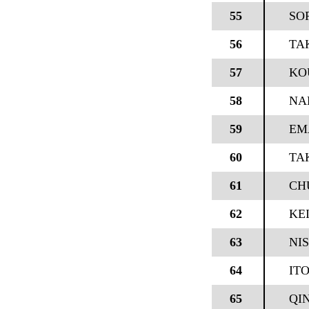
55
SO
56
TA
57
KO
58
NA
59
EM
60
TA
61
CH
62
KEI
63
NI
64
IT
65
QIN