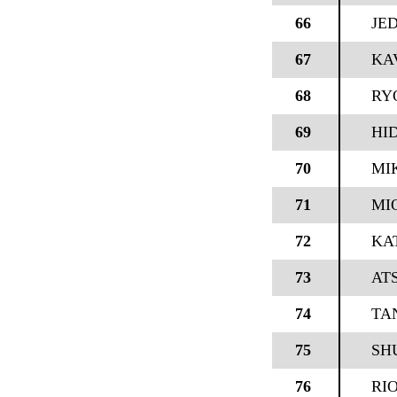
66
JED
67
KA
68
RY
69
HI
70
MIK
71
MI
72
KA
73
AT
74
TAN
75
SH
76
RI