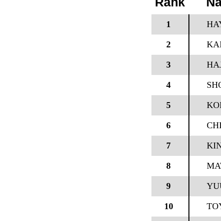
Rank
N
1
HA
2
KA
3
HA
4
SH
5
KO
6
CH
7
KI
8
MA
9
YU
10
TO