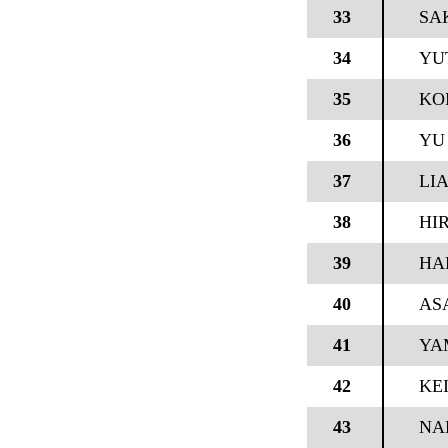
33
SA
34
YU
35
KO
36
YU 
37
LI
38
HI
39
HA
40
AS
41
YA
42
KE
43
NA