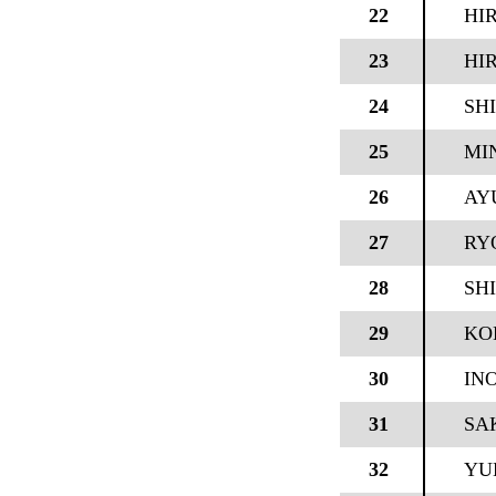
22
HI
23
HIR
24
SHI
25
MI
26
AY
27
RY
28
SHI
29
KOK
30
IN
31
SA
32
YU