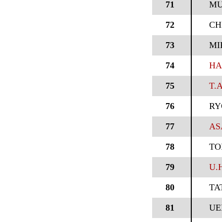
71
MU
72
CH
73
MI
74
HA
75
T.
76
RY
77
AS
78
TO
79
U.
80
TA
81
UE