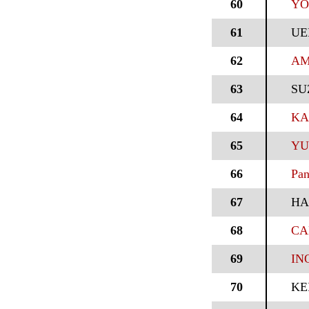
60
YO
61
UE
62
AM
63
SU
64
KA
65
YU
66
Pan
67
HA
68
CA
69
IN
70
KE