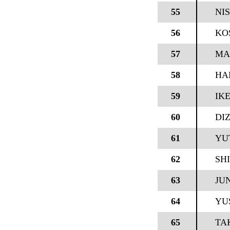
55
NI
56
KO
57
MA
58
HA
59
IK
60
DI
61
YUT
62
SH
63
JUN
64
YU
65
TA