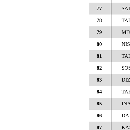
77
SAT
78
TA
79
MI
80
NI
81
TA
82
SO
83
DI
84
TA
85
IN
86
DAN
87
KA