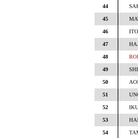
44
SA
45
MA
46
IT
47
HA
48
RO
49
SH
50
AO
51
UN
52
IK
53
HA
54
TA