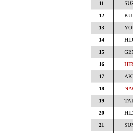
11
SU
12
KU
13
YO
14
HI
15
GE
16
HI
17
AK
18
NA
19
TA
20
HI
21
SU