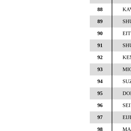
88
KA
89
SH
90
EI
91
SH
92
KE
93
MIO
94
SU
95
DO
96
SEI
97
EIJ
98
MA