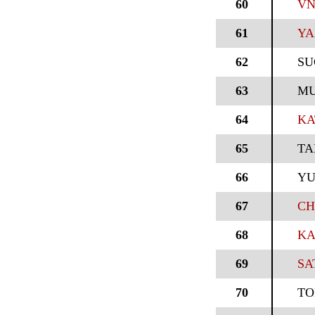
60
VN
61
YA
62
SU
63
MU
64
KA
65
TA
66
Y
67
CH
68
KA
69
SA
70
TO