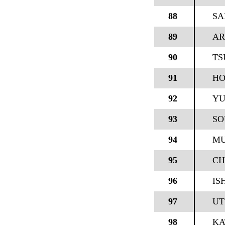
88
SA
89
AR
90
TS
91
HO
92
YU
93
SO
94
MU
95
CH
96
IS
97
UT
98
KA