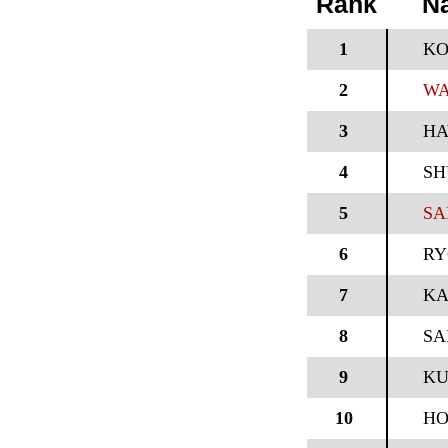
Rank
N
1
KO
2
WA
3
HA
4
SH
5
SA
6
RY
7
KA
8
SA
9
KU
10
HO