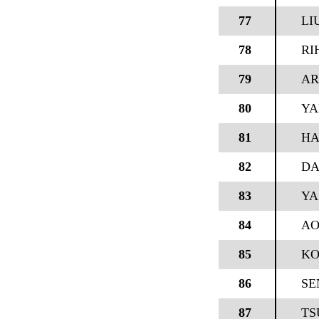
77
LI
78
RI
79
AR
80
YA
81
HA
82
DA
83
YA
84
AO
85
KO
86
SE
87
TS