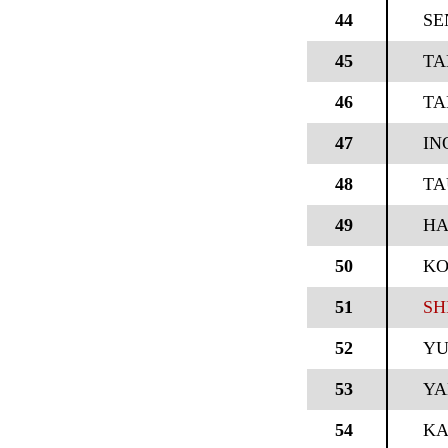
44
SE
45
TA
46
TA
47
IN
48
TA
49
HA
50
KO
51
SH
52
YU
53
YA
54
KA