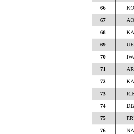
66
KO
67
AO
68
KA
69
UE
70
IW
71
AR
72
KA
73
RI
74
DI
75
ER
76
NA