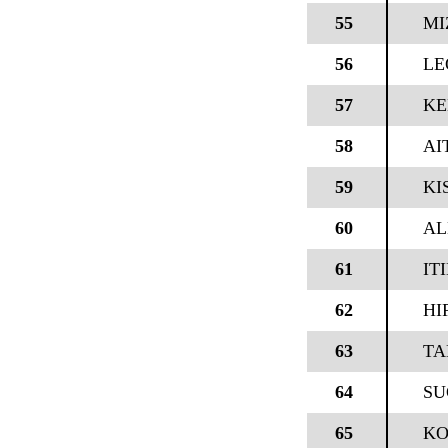
55
MI
56
LE
57
KE
58
AI
59
KI
60
AL
61
IT
62
HI
63
TA
64
SU
65
KO