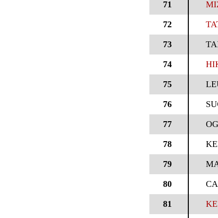
71
MI
72
TA
73
TA
74
HI
75
LE
76
SU
77
O
78
KE
79
MA
80
CA
81
KE