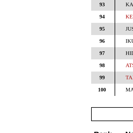
93
KA
94
KE
95
JU
96
IK
97
HI
98
AT
99
TA
100
MA