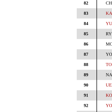
82
CH
83
KA
84
YU
85
RY
86
MO
87
YO
88
TO
89
N
90
UE
91
KO
92
YO