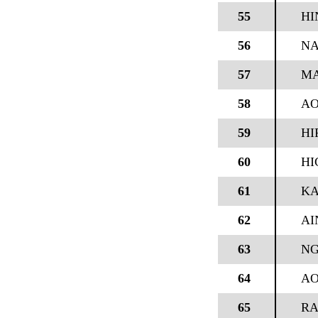
55
HI
56
NA
57
MA
58
AO
59
HI
60
HI
61
KA
62
AI
63
NG
64
AO
65
RA