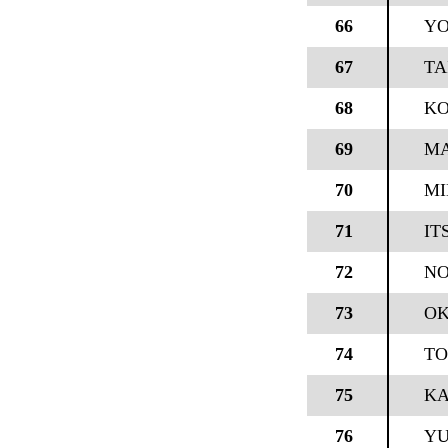
66
YO
67
TA
68
KO
69
M
70
MI
71
IT
72
NO
73
OK
74
TO
75
KA
76
YU