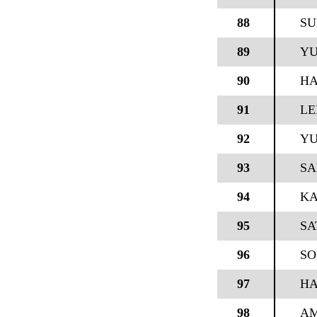
88
SU
89
YU
90
HA
91
LE
92
YU
93
SA
94
KA
95
SA
96
SO
97
HA
98
AM