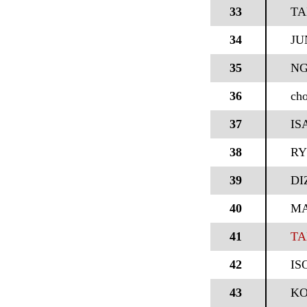
33
TA
34
JU
35
NG
36
cho
37
IS
38
R
39
DI
40
M
41
TA
42
IS
43
KO