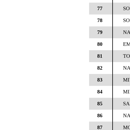
77
S
78
SO
79
NA
80
EM
81
TO
82
NA
83
MI
84
MI
85
SA
86
NA
87
MO