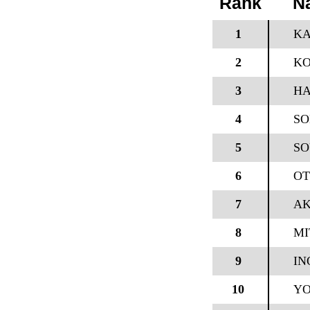
Rank
N
1
KA
2
KO
3
HA
4
SO
5
SO
6
OT
7
AK
8
MI
9
IN
10
YO