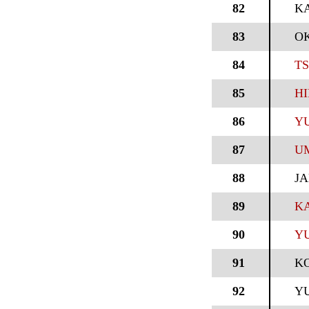
82
K
83
O
84
TS
85
HI
86
YU
87
UM
88
J
89
KA
90
YU
91
K
92
Y