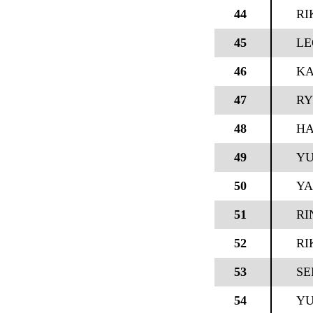
44
RI
45
LE
46
KA
47
RY
48
HA
49
YU
50
YA
51
RI
52
RI
53
SE
54
YU