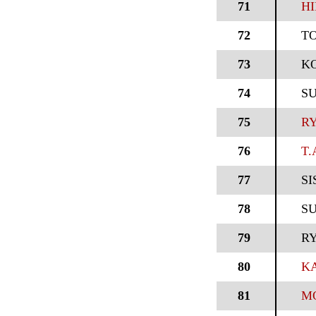
71
HI
72
T
73
K
74
S
75
RY
76
T.
77
S
78
S
79
R
80
KA
81
M