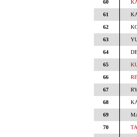
60
KA
61
K
62
K
63
Y
64
D
65
KU
66
RE
67
R
68
K
69
M
70
T