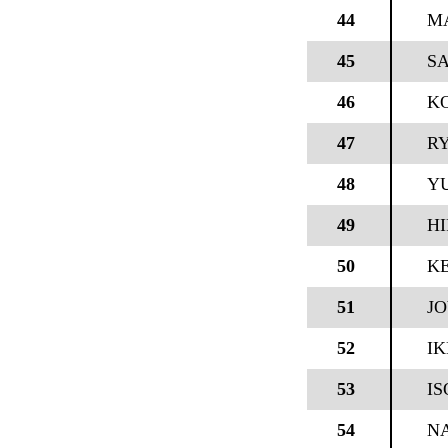
44
MA
45
S
46
K
47
R
48
Y
49
H
50
KE
51
J
52
IK
53
IS
54
N