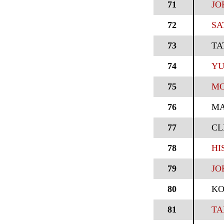
71
JO
72
SA
73
TA
74
YU
75
MO
76
M
77
CL
78
HI
79
JO
80
KO
81
TA