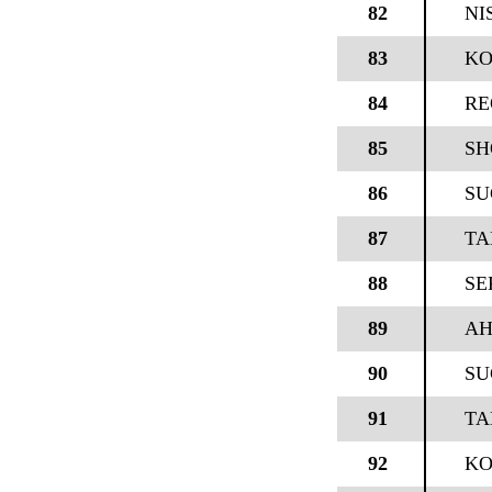
82
NI
83
KO
84
RE
85
SH
86
SU
87
TA
88
SE
89
A
90
SU
91
TA
92
KO