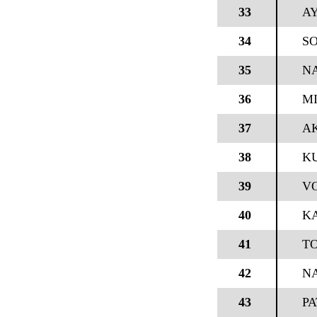
33
AY
34
SO
35
NA
36
MI
37
AK
38
K
39
V
40
K
41
T
42
NA
43
PA