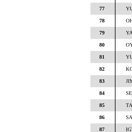
77
Y
78
OH
79
Y
80
OY
81
Y
82
KO
83
JI
84
SE
85
T
86
S
87
I