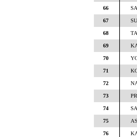
66
SA
67
S
68
TA
69
KA
70
YO
71
KO
72
N
73
P
74
SA
75
A
76
K