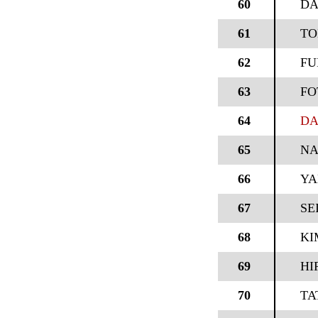
60
DA
61
TO
62
FU
63
FO
64
DA
65
NA
66
YA
67
SE
68
KI
69
HI
70
TA