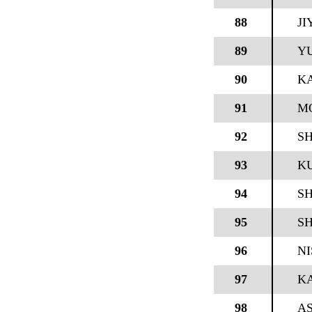
88
JI
89
Y
90
K
91
MO
92
SH
93
K
94
SH
95
SH
96
N
97
KA
98
A