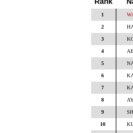
Rank
N
1
W
2
H
3
KO
4
A
5
N
6
KA
7
K
8
A
9
S
10
K