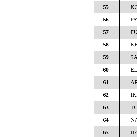
55
KO
56
P
57
F
58
KE
59
S
60
EL
61
AR
62
IK
63
TO
64
N
65
H