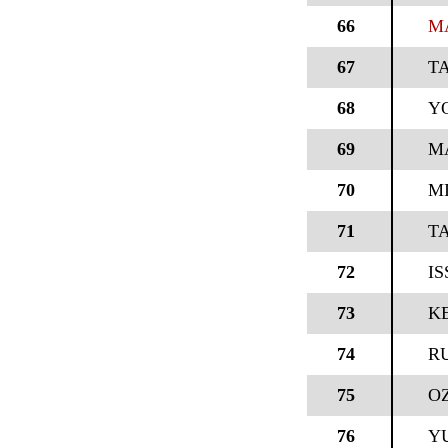
66
M
67
T
68
Y
69
M
70
M
71
T
72
IS
73
KE
74
RU
75
O
76
Y