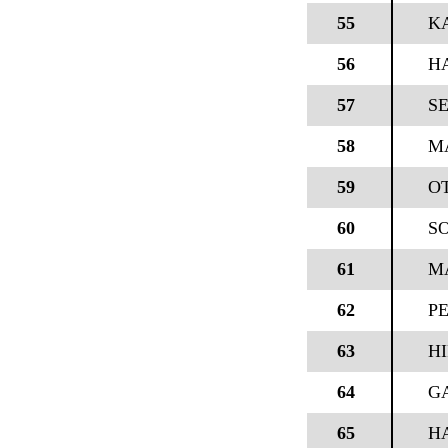
55
KA
56
H
57
S
58
M
59
O
60
S
61
M
62
P
63
H
64
G
65
H