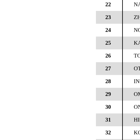
22
N
23
ZH
24
N
25
K
26
TO
27
O
28
IN
29
O
30
O
31
H
32
K