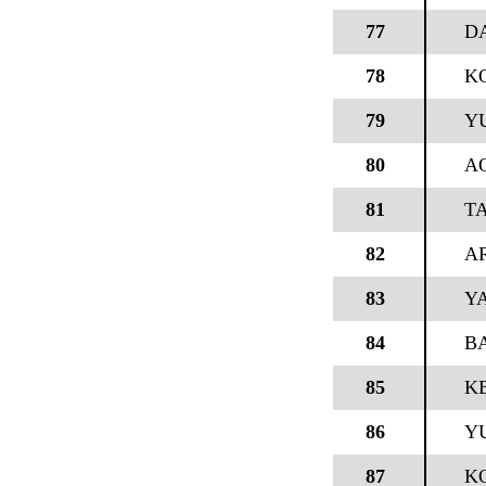
77
DA
78
KO
79
Y
80
A
81
T
82
A
83
Y
84
B
85
K
86
Y
87
K