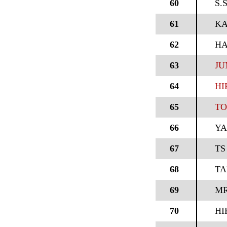
60
S.
61
KA
62
HA
63
JU
64
HI
65
TO
66
YA
67
TS
68
TA
69
MR
70
HI