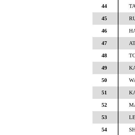
44
T
45
R
46
H
47
A
48
T
49
K
50
W
51
K
52
M
53
LE
54
S