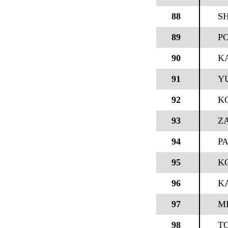
88
SH
89
P
90
KA
91
YU
92
K
93
ZA
94
P
95
K
96
K
97
M
98
T