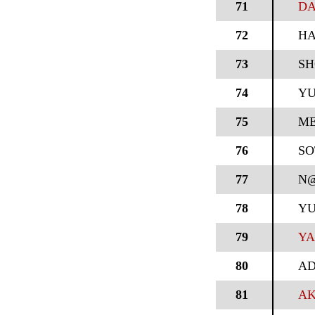
71
DA
72
H
73
SH
74
YU
75
ME
76
SO
77
N
78
YU
79
YA
80
A
81
AK