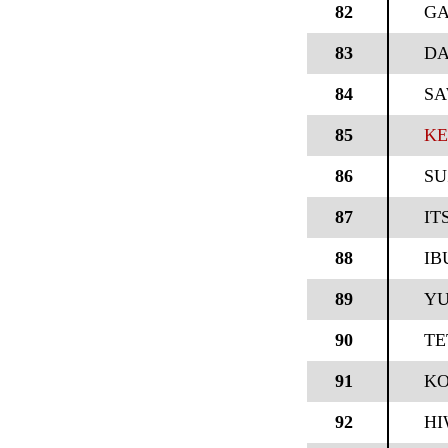
82
GA
83
DA
84
SA
85
KE
86
SU
87
IT
88
IB
89
Y
90
TE
91
KO
92
HI