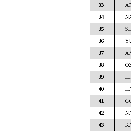
33
A
34
N
35
S
36
Y
37
A
38
O
39
H
40
H
41
G
42
N
43
K