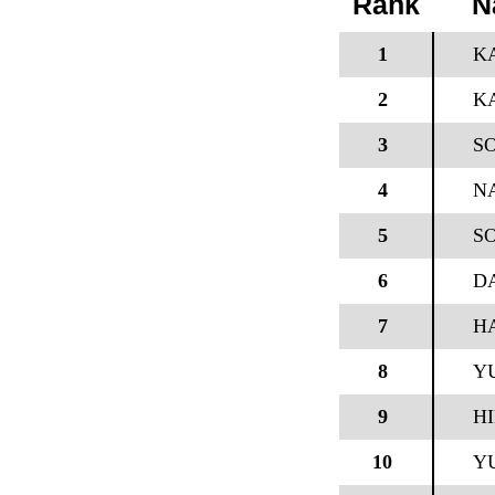
Rank
N
1
K
2
KA
3
S
4
N
5
S
6
D
7
HA
8
Y
9
H
10
Y